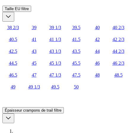
Taille EU
filtre
38 2/3
39
39 1/3
39.5
40
40 2/3
40.5
41
41 1/3
41.5
42
42 2/3
42.5
43
43 1/3
43.5
44
44 2/3
44.5
45
45 1/3
45.5
46
46 2/3
46.5
47
47 1/3
47.5
48
48.5
49
49 1/3
49.5
50
Épaisseur crampons de trail
filtre