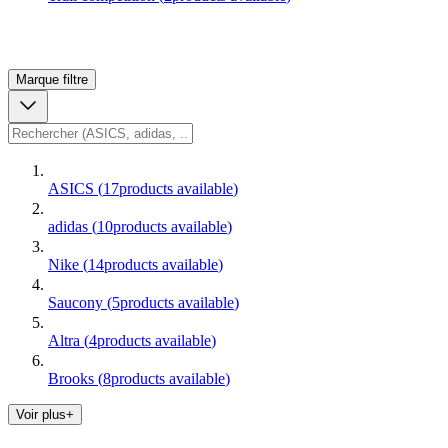
Marque
filtre
ASICS
(
17
products available
)
adidas
(
10
products available
)
Nike
(
14
products available
)
Saucony
(
5
products available
)
Altra
(
4
products available
)
Brooks
(
8
products available
)
Voir plus+