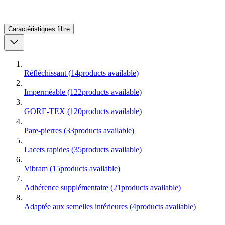
Caractéristiques
filtre
Réfléchissant
(
14
products available
)
Imperméable
(
122
products available
)
GORE-TEX
(
120
products available
)
Pare-pierres
(
33
products available
)
Lacets rapides
(
35
products available
)
Vibram
(
15
products available
)
Adhérence supplémentaire
(
21
products available
)
Adaptée aux semelles intérieures
(
4
products available
)