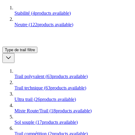
Stabilité
(
4
products available
)
Neutre
(
122
products available
)
Type de trail
filtre
Trail polyvalent
(
63
products available
)
Trail technique
(
63
products available
)
Ultra trail
(
26
products available
)
Mixte Route/Trail
(
18
products available
)
Sol souple
(
17
products available
)
Trail compétition
(
2
products available
)