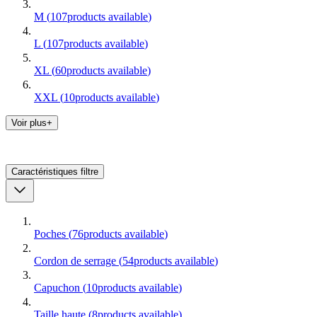
M
(
107
products available
)
L
(
107
products available
)
XL
(
60
products available
)
XXL
(
10
products available
)
Voir plus+
Caractéristiques
filtre
Poches
(
76
products available
)
Cordon de serrage
(
54
products available
)
Capuchon
(
10
products available
)
Taille haute
(
8
products available
)