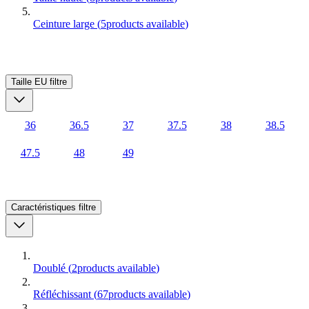
Ceinture large
(
5
products available
)
Taille EU
filtre
36
36.5
37
37.5
38
38.5
47.5
48
49
Caractéristiques
filtre
Doublé
(
2
products available
)
Réfléchissant
(
67
products available
)