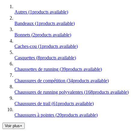
Autres
(
1
products available
)
Bandeaux
(
1
products available
)
Bonnets
(
2
products available
)
Caches-cou
(
1
products available
)
Casquettes
(
8
products available
)
Chaussettes de running
(
39
products available
)
Chaussures de compétition
(
34
products available
)
Chaussures de running polyvalentes
(
168
products available
)
Chaussures de trail
(
61
products available
)
Chaussures à pointes
(
20
products available
)
Voir plus+