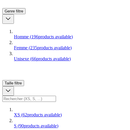
Genre
filtre
Homme
(
196
products available
)
Femme
(
235
products available
)
Unisexe
(
66
products available
)
Taille
filtre
XS
(
62
products available
)
S
(
90
products available
)