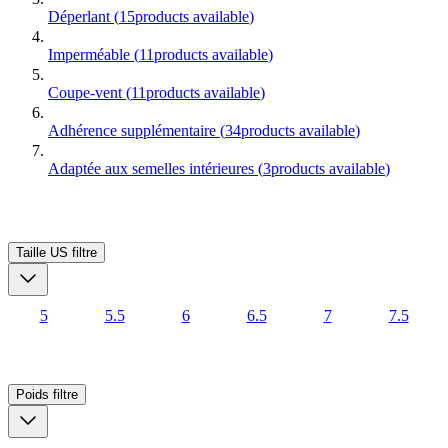
Déperlant
(
15
products available
)
Imperméable
(
11
products available
)
Coupe-vent
(
11
products available
)
Adhérence supplémentaire
(
34
products available
)
Adaptée aux semelles intérieures
(
3
products available
)
Taille US
filtre
5
5.5
6
6.5
7
7.5
Poids
filtre