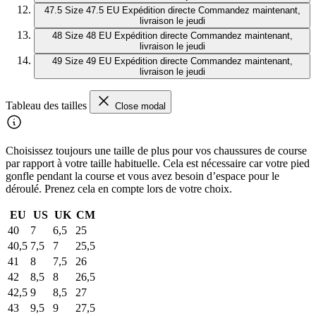
47.5
Size 47.5 EU
Expédition directe
Commandez maintenant,
livraison le jeudi
48
Size 48 EU
Expédition directe
Commandez maintenant,
livraison le jeudi
49
Size 49 EU
Expédition directe
Commandez maintenant,
livraison le jeudi
Tableau des tailles
Close modal
Choisissez toujours une taille de plus pour vos chaussures de course
par rapport à votre taille habituelle. Cela est nécessaire car votre pied
gonfle pendant la course et vous avez besoin d’espace pour le
déroulé. Prenez cela en compte lors de votre choix.
EU
US
UK
CM
40
7
6,5
25
40,5
7,5
7
25,5
41
8
7,5
26
42
8,5
8
26,5
42,5
9
8,5
27
43
9,5
9
27,5