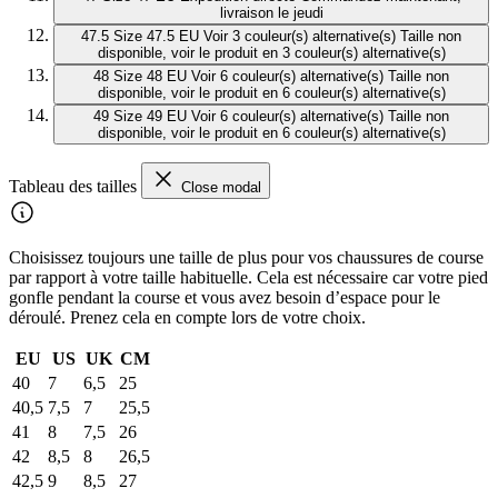
livraison le jeudi
47.5
Size 47.5 EU
Voir 3 couleur(s) alternative(s)
Taille non
disponible, voir le produit en 3 couleur(s) alternative(s)
48
Size 48 EU
Voir 6 couleur(s) alternative(s)
Taille non
disponible, voir le produit en 6 couleur(s) alternative(s)
49
Size 49 EU
Voir 6 couleur(s) alternative(s)
Taille non
disponible, voir le produit en 6 couleur(s) alternative(s)
Tableau des tailles
Close modal
Choisissez toujours une taille de plus pour vos chaussures de course
par rapport à votre taille habituelle. Cela est nécessaire car votre pied
gonfle pendant la course et vous avez besoin d’espace pour le
déroulé. Prenez cela en compte lors de votre choix.
EU
US
UK
CM
40
7
6,5
25
40,5
7,5
7
25,5
41
8
7,5
26
42
8,5
8
26,5
42,5
9
8,5
27