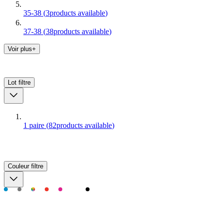
35-38
(
3
products available
)
37-38
(
38
products available
)
Voir plus+
Lot
filtre
1 paire
(
82
products available
)
Couleur
filtre