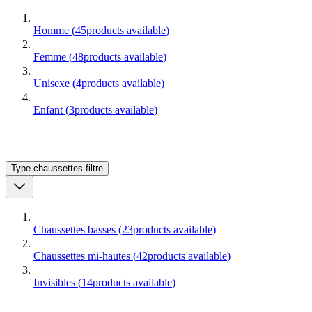
Homme
(
45
products available
)
Femme
(
48
products available
)
Unisexe
(
4
products available
)
Enfant
(
3
products available
)
Type chaussettes
filtre
Chaussettes basses
(
23
products available
)
Chaussettes mi-hautes
(
42
products available
)
Invisibles
(
14
products available
)