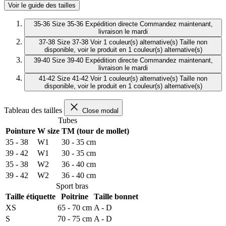
Voir le guide des tailles
35-36
Size 35-36
Expédition directe
Commandez maintenant,
livraison le mardi
37-38
Size 37-38
Voir 1 couleur(s) alternative(s)
Taille non
disponible, voir le produit en 1 couleur(s) alternative(s)
39-40
Size 39-40
Expédition directe
Commandez maintenant,
livraison le mardi
41-42
Size 41-42
Voir 1 couleur(s) alternative(s)
Taille non
disponible, voir le produit en 1 couleur(s) alternative(s)
Tableau des tailles
Close modal
Tubes
Pointure
W size
TM (tour de mollet)
35 - 38
W1
30 - 35 cm
39 - 42
W1
30 - 35 cm
35 - 38
W2
36 - 40 cm
39 - 42
W2
36 - 40 cm
Sport bras
Taille étiquette
Poitrine
Taille bonnet
XS
65 - 70 cm
A - D
S
70 - 75 cm
A - D