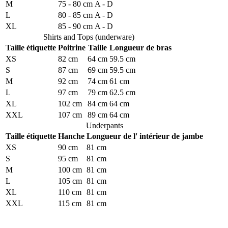
M
75 - 80 cm
A - D
L
80 - 85 cm
A - D
XL
85 - 90 cm
A - D
Shirts and Tops (underware)
Taille étiquette
Poitrine
Taille
Longueur de bras
XS
82 cm
64 cm
59.5 cm
S
87 cm
69 cm
59.5 cm
M
92 cm
74 cm
61 cm
L
97 cm
79 cm
62.5 cm
XL
102 cm
84 cm
64 cm
XXL
107 cm
89 cm
64 cm
Underpants
Taille étiquette
Hanche
Longueur de l' intérieur de jambe
XS
90 cm
81 cm
S
95 cm
81 cm
M
100 cm
81 cm
L
105 cm
81 cm
XL
110 cm
81 cm
XXL
115 cm
81 cm