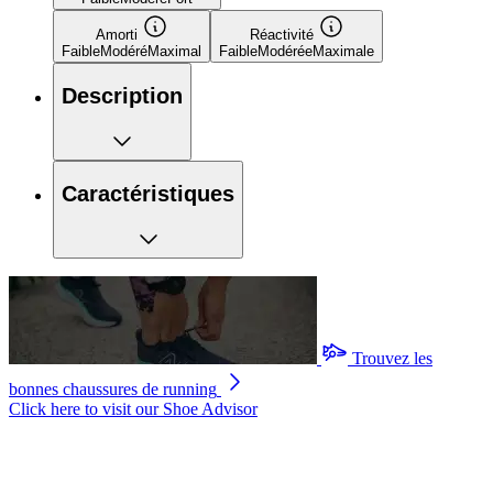
Amorti
Réactivité
Faible
Modéré
Maximal
Faible
Modérée
Maximale
Description
Caractéristiques
Trouvez les
bonnes chaussures de running
Click here to visit our
Shoe Advisor