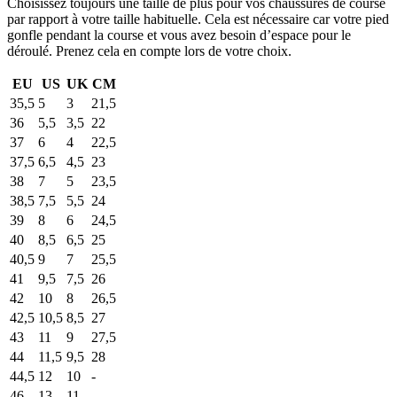
Choisissez toujours une taille de plus pour vos chaussures de course
par rapport à votre taille habituelle. Cela est nécessaire car votre pied
gonfle pendant la course et vous avez besoin d’espace pour le
déroulé. Prenez cela en compte lors de votre choix.
EU
US
UK
CM
35,5
5
3
21,5
36
5,5
3,5
22
37
6
4
22,5
37,5
6,5
4,5
23
38
7
5
23,5
38,5
7,5
5,5
24
39
8
6
24,5
40
8,5
6,5
25
40,5
9
7
25,5
41
9,5
7,5
26
42
10
8
26,5
42,5
10,5
8,5
27
43
11
9
27,5
44
11,5
9,5
28
44,5
12
10
-
46
13
11
-