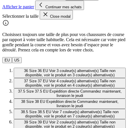
Afficher le panier
Continuer mes achats
Sélectionner la taille
Close modal
Choisissez toujours une taille de plus pour vos chaussures de course
par rapport à votre taille habituelle. Cela est nécessaire car votre pied
gonfle pendant la course et vous avez besoin d’espace pour le
déroulé. Prenez cela en compte lors de votre choix.
EU
US
36
Size 36 EU
Voir 3 couleur(s) alternative(s)
Taille non
disponible, voir le produit en 3 couleur(s) alternative(s)
37
Size 37 EU
Voir 4 couleur(s) alternative(s)
Taille non
disponible, voir le produit en 4 couleur(s) alternative(s)
37.5
Size 37.5 EU
Expédition directe
Commandez maintenant,
livraison le jeudi
38
Size 38 EU
Expédition directe
Commandez maintenant,
livraison le jeudi
38.5
Size 38.5 EU
Voir 7 couleur(s) alternative(s)
Taille non
disponible, voir le produit en 7 couleur(s) alternative(s)
39
Size 39 EU
Voir 2 couleur(s) alternative(s)
Taille non
disponible, voir le produit en 2 couleur(s) alternative(s)