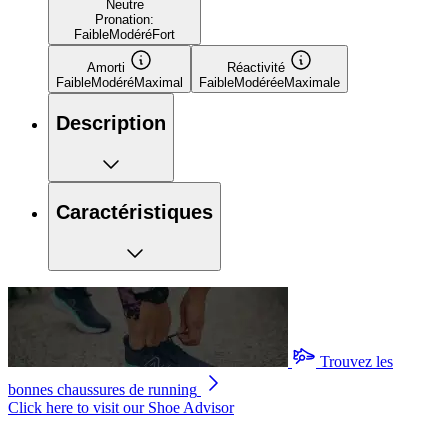
Neutre
Pronation:
Faible
Modéré
Fort
Amorti
Réactivité
Faible
Modéré
Maximal
Faible
Modérée
Maximale
Description
Caractéristiques
Trouvez les
bonnes chaussures de running
Click here to visit our
Shoe Advisor