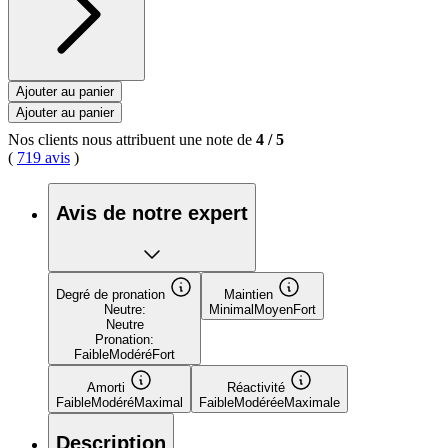
Ajouter au panier
Ajouter au panier
Nos clients nous attribuent une note de
4
/
5
(
719 avis
)
Avis de notre expert
Degré de pronation
Maintien
Neutre:
Minimal
Moyen
Fort
Neutre
Pronation:
Faible
Modéré
Fort
Amorti
Réactivité
Faible
Modéré
Maximal
Faible
Modérée
Maximale
Description