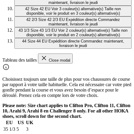
maintenant, livraison le jeudi
42
Size 42 EU
Voir 3 couleur(s) alternative(s)
Taille non
disponible, voir le produit en 3 couleur(s) alternative(s)
42 2/3
Size 42 2/3 EU
Expédition directe
Commandez
maintenant, livraison le jeudi
43 1/3
Size 43 1/3 EU
Voir 2 couleur(s) alternative(s)
Taille non
disponible, voir le produit en 2 couleur(s) alternative(s)
44
Size 44 EU
Expédition directe
Commandez maintenant,
livraison le jeudi
Tableau des tailles
Close modal
Choisissez toujours une taille de plus pour vos chaussures de course
par rapport à votre taille habituelle. Cela est nécessaire car votre pied
gonfle pendant la course et vous avez besoin d’espace pour le
déroulé. Prenez cela en compte lors de votre choix.
Please note: Size chart applies to Clifton Pro, Clifton 11, Clifton
10, Arahi 9, Arahi 8 en Challenger 8 only. For all other HOKA
shoes, scroll down for the second chart.
EU
US
UK
35 1/3
5
3