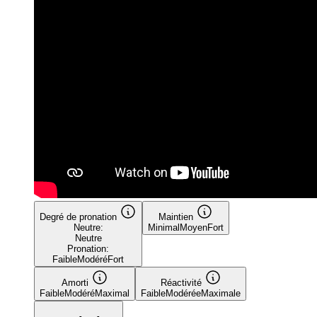
Degré de pronation
Maintien
Neutre:
Minimal
Moyen
Fort
Neutre
Pronation:
Faible
Modéré
Fort
Amorti
Réactivité
Faible
Modéré
Maximal
Faible
Modérée
Maximale