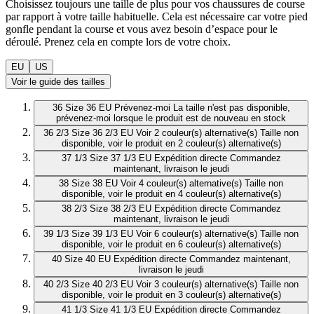
Choisissez toujours une taille de plus pour vos chaussures de course
par rapport à votre taille habituelle. Cela est nécessaire car votre pied
gonfle pendant la course et vous avez besoin d’espace pour le
déroulé. Prenez cela en compte lors de votre choix.
EU
US
Voir le guide des tailles
36
Size 36 EU
Prévenez-moi
La taille n'est pas disponible,
prévenez-moi lorsque le produit est de nouveau en stock
36 2/3
Size 36 2/3 EU
Voir 2 couleur(s) alternative(s)
Taille non
disponible, voir le produit en 2 couleur(s) alternative(s)
37 1/3
Size 37 1/3 EU
Expédition directe
Commandez
maintenant, livraison le jeudi
38
Size 38 EU
Voir 4 couleur(s) alternative(s)
Taille non
disponible, voir le produit en 4 couleur(s) alternative(s)
38 2/3
Size 38 2/3 EU
Expédition directe
Commandez
maintenant, livraison le jeudi
39 1/3
Size 39 1/3 EU
Voir 6 couleur(s) alternative(s)
Taille non
disponible, voir le produit en 6 couleur(s) alternative(s)
40
Size 40 EU
Expédition directe
Commandez maintenant,
livraison le jeudi
40 2/3
Size 40 2/3 EU
Voir 3 couleur(s) alternative(s)
Taille non
disponible, voir le produit en 3 couleur(s) alternative(s)
41 1/3
Size 41 1/3 EU
Expédition directe
Commandez