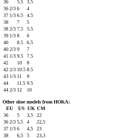
36
5.5
3.5
36 2/3
6
4
37 1/3
6.5
4.5
38
7
5
38 2/3
7.5
5.5
39 1/3
8
6
40
8.5
6.5
40 2/3
9
7
41 1/3
9.5
7.5
42
10
8
42 2/3
10.5
8.5
43 1/3
11
9
44
11.5
9.5
44 2/3
12
10
Other shoe models from HOKA:
EU
US
UK
CM
36
5
3,5
22
36 2/3
5,5
4
22,5
37 1/3
6
4,5
23
38
6,5
5
23,3