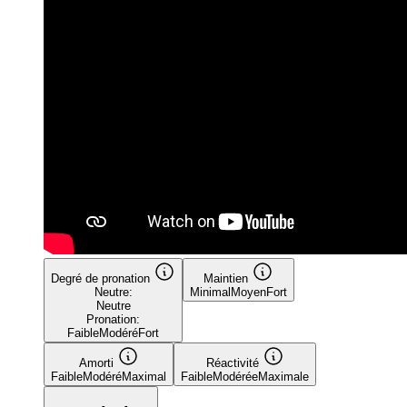
Degré de pronation
Maintien
Neutre:
Minimal
Moyen
Fort
Neutre
Pronation:
Faible
Modéré
Fort
Amorti
Réactivité
Faible
Modéré
Maximal
Faible
Modérée
Maximale