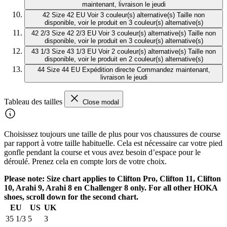
maintenant, livraison le jeudi
42
Size 42 EU
Voir 3 couleur(s) alternative(s)
Taille non
disponible, voir le produit en 3 couleur(s) alternative(s)
42 2/3
Size 42 2/3 EU
Voir 3 couleur(s) alternative(s)
Taille non
disponible, voir le produit en 3 couleur(s) alternative(s)
43 1/3
Size 43 1/3 EU
Voir 2 couleur(s) alternative(s)
Taille non
disponible, voir le produit en 2 couleur(s) alternative(s)
44
Size 44 EU
Expédition directe
Commandez maintenant,
livraison le jeudi
Tableau des tailles
Close modal
Choisissez toujours une taille de plus pour vos chaussures de course
par rapport à votre taille habituelle. Cela est nécessaire car votre pied
gonfle pendant la course et vous avez besoin d’espace pour le
déroulé. Prenez cela en compte lors de votre choix.
Please note: Size chart applies to Clifton Pro, Clifton 11, Clifton
10, Arahi 9, Arahi 8 en Challenger 8 only. For all other HOKA
shoes, scroll down for the second chart.
EU
US
UK
35 1/3
5
3