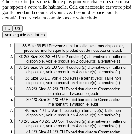
Choisissez toujours une taille de plus pour vos chaussures de course
par rapport à votre taille habituelle. Cela est nécessaire car votre pied
gonfle pendant la course et vous avez besoin d’espace pour le
déroulé. Prenez cela en compte lors de votre choix.
EU
US
Voir le guide des tailles
36
Size 36 EU
Prévenez-moi
La taille n'est pas disponible,
prévenez-moi lorsque le produit est de nouveau en stock
36 2/3
Size 36 2/3 EU
Voir 2 couleur(s) alternative(s)
Taille non
disponible, voir le produit en 2 couleur(s) alternative(s)
37 1/3
Size 37 1/3 EU
Voir 4 couleur(s) alternative(s)
Taille non
disponible, voir le produit en 4 couleur(s) alternative(s)
38
Size 38 EU
Voir 4 couleur(s) alternative(s)
Taille non
disponible, voir le produit en 4 couleur(s) alternative(s)
38 2/3
Size 38 2/3 EU
Expédition directe
Commandez
maintenant, livraison le jeudi
39 1/3
Size 39 1/3 EU
Expédition directe
Commandez
maintenant, livraison le jeudi
40
Size 40 EU
Voir 4 couleur(s) alternative(s)
Taille non
disponible, voir le produit en 4 couleur(s) alternative(s)
40 2/3
Size 40 2/3 EU
Voir 4 couleur(s) alternative(s)
Taille non
disponible, voir le produit en 4 couleur(s) alternative(s)
41 1/3
Size 41 1/3 EU
Expédition directe
Commandez