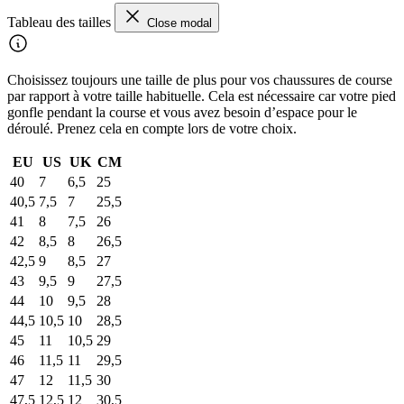
Tableau des tailles
Close modal
Choisissez toujours une taille de plus pour vos chaussures de course
par rapport à votre taille habituelle. Cela est nécessaire car votre pied
gonfle pendant la course et vous avez besoin d’espace pour le
déroulé. Prenez cela en compte lors de votre choix.
EU
US
UK
CM
40
7
6,5
25
40,5
7,5
7
25,5
41
8
7,5
26
42
8,5
8
26,5
42,5
9
8,5
27
43
9,5
9
27,5
44
10
9,5
28
44,5
10,5
10
28,5
45
11
10,5
29
46
11,5
11
29,5
47
12
11,5
30
47,5
12,5
12
30,5