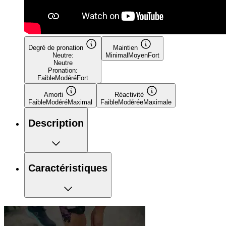
Degré de pronation
Maintien
Neutre:
Minimal
Moyen
Fort
Neutre
Pronation:
Faible
Modéré
Fort
Amorti
Réactivité
Faible
Modéré
Maximal
Faible
Modérée
Maximale
Description
Caractéristiques