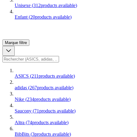
Unisexe
(
312
products available
)
Enfant
(
20
products available
)
Marque
filtre
ASICS
(
211
products available
)
adidas
(
267
products available
)
Nike
(
234
products available
)
Saucony
(
71
products available
)
Altra
(
74
products available
)
BibBits
(
3
products available
)