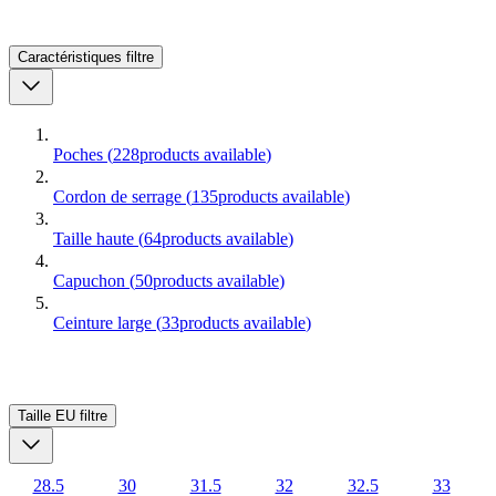
Caractéristiques
filtre
Poches
(
228
products available
)
Cordon de serrage
(
135
products available
)
Taille haute
(
64
products available
)
Capuchon
(
50
products available
)
Ceinture large
(
33
products available
)
Taille EU
filtre
28.5
30
31.5
32
32.5
33