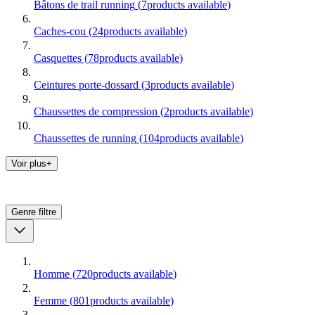
Bâtons de trail running
(
7
products available
)
Caches-cou
(
24
products available
)
Casquettes
(
78
products available
)
Ceintures porte-dossard
(
3
products available
)
Chaussettes de compression
(
2
products available
)
Chaussettes de running
(
104
products available
)
Voir plus+
Genre
filtre
Homme
(
720
products available
)
Femme
(
801
products available
)