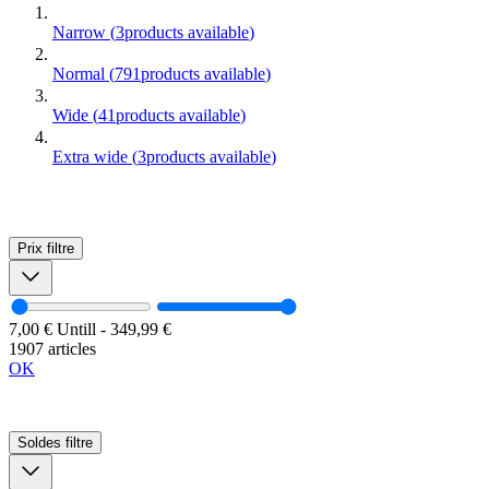
Narrow
(
3
products available
)
Normal
(
791
products available
)
Wide
(
41
products available
)
Extra wide
(
3
products available
)
Prix
filtre
7,00 €
Untill
-
349,99 €
1907 articles
OK
Soldes
filtre