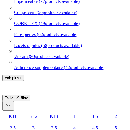
Imperméable
(
77
products available
)
Coupe-vent
(
56
products available
)
GORE-TEX
(
49
products available
)
Pare-pierres
(
62
products available
)
Lacets rapides
(
58
products available
)
Vibram
(
80
products available
)
Adhérence supplémentaire
(
42
products available
)
Voir plus+
Taille US
filtre
K11
K12
K13
1
1.5
2
2.5
3
3.5
4
4.5
5