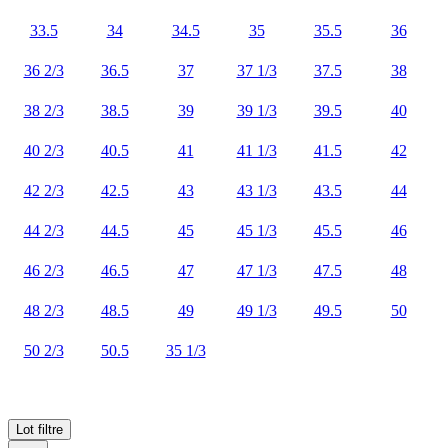
33.5
34
34.5
35
35.5
36
36 2/3
36.5
37
37 1/3
37.5
38
38 2/3
38.5
39
39 1/3
39.5
40
40 2/3
40.5
41
41 1/3
41.5
42
42 2/3
42.5
43
43 1/3
43.5
44
44 2/3
44.5
45
45 1/3
45.5
46
46 2/3
46.5
47
47 1/3
47.5
48
48 2/3
48.5
49
49 1/3
49.5
50
50 2/3
50.5
35 1/3
Lot
filtre