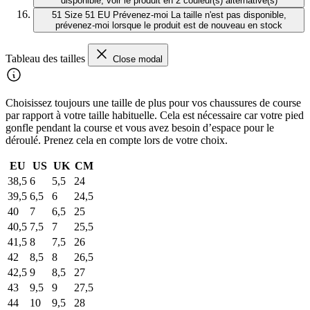
disponible, voir le produit en 2 couleur(s) alternative(s)
51
Size 51 EU
Prévenez-moi
La taille n'est pas disponible,
prévenez-moi lorsque le produit est de nouveau en stock
Tableau des tailles
Close modal
Choisissez toujours une taille de plus pour vos chaussures de course
par rapport à votre taille habituelle. Cela est nécessaire car votre pied
gonfle pendant la course et vous avez besoin d’espace pour le
déroulé. Prenez cela en compte lors de votre choix.
EU
US
UK
CM
38,5
6
5,5
24
39,5
6,5
6
24,5
40
7
6,5
25
40,5
7,5
7
25,5
41,5
8
7,5
26
42
8,5
8
26,5
42,5
9
8,5
27
43
9,5
9
27,5
44
10
9,5
28