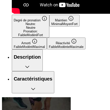
Degré de pronation
Maintien
Neutre:
Minimal
Moyen
Fort
Neutre
Pronation:
Faible
Modéré
Fort
Amorti
Réactivité
Faible
Modéré
Maximal
Faible
Modérée
Maximale
Description
Caractéristiques