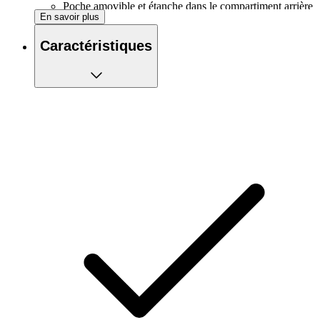
Poche amovible et étanche dans le compartiment arrière
En savoir plus
pour votre téléphone
1 poche ouverte sur l'épaule
Caractéristiques
1 poche zippée sur l'épaule
4 poches ouvertes à l'avant, dont 2 pour bouteilles
1 poche avant zippée
2 poches ouvertes sur les côtés
Deux poches zippées à l'arrière, une en haut et une en
bas.
Boucles pour poteaux, peuvent être fixées de 3
manières
Comprend 2 bouteilles souples de 500 ml à large
ouverture
Ajustable à votre morphologie
Sifflet d'urgence
Sangle de poitrine réglable en hauteur
Capacité totale : 8 litres
Éléments réfléchissants