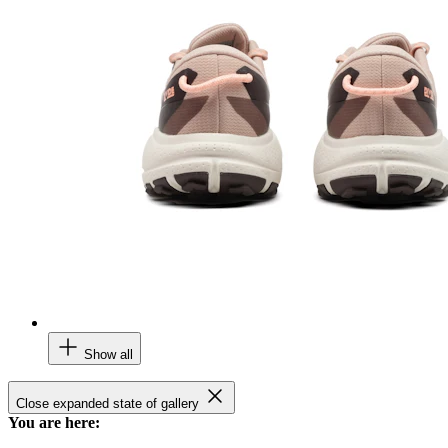
Show all
Close expanded state of gallery
You are here: