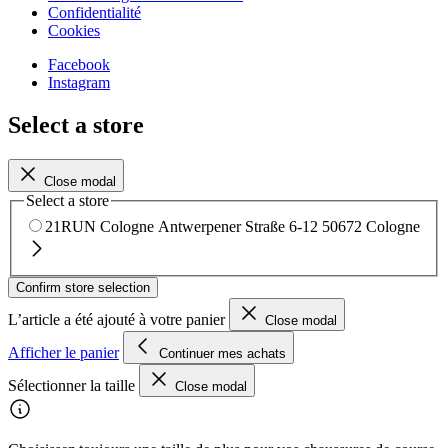
Confidentialité
Cookies
Facebook
Instagram
Select a store
Close modal
Select a store
21RUN Cologne
Antwerpener Straße 6-12
50672 Cologne
Confirm store selection
L’article a été ajouté à votre panier
Close modal
Afficher le panier
Continuer mes achats
Sélectionner la taille
Close modal