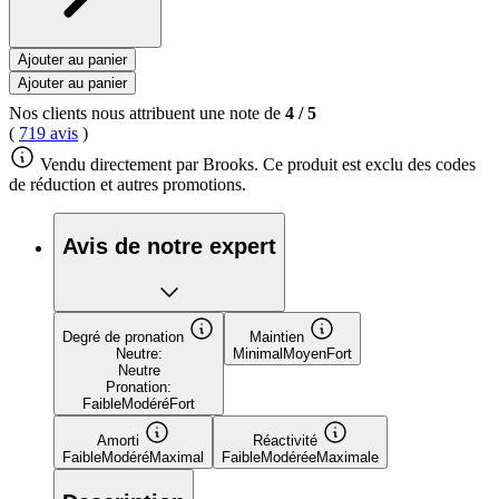
Ajouter au panier
Ajouter au panier
Nos clients nous attribuent une note de
4
/
5
(
719 avis
)
Vendu directement par Brooks. Ce produit est exclu des codes
de réduction et autres promotions.
Avis de notre expert
Degré de pronation
Maintien
Neutre:
Minimal
Moyen
Fort
Neutre
Pronation:
Faible
Modéré
Fort
Amorti
Réactivité
Faible
Modéré
Maximal
Faible
Modérée
Maximale