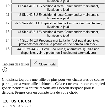
livraison le jeudi
41
Size 41 EU
Expédition directe
Commandez maintenant,
livraison le jeudi
42
Size 42 EU
Expédition directe
Commandez maintenant,
livraison le jeudi
42.5
Size 42.5 EU
Expédition directe
Commandez maintenant,
livraison le jeudi
43
Size 43 EU
Expédition directe
Commandez maintenant,
livraison le jeudi
44
Size 44 EU
Prévenez-moi
La taille n'est pas disponible,
prévenez-moi lorsque le produit est de nouveau en stock
44.5
Size 44.5 EU
Voir 1 couleur(s) alternative(s)
Taille non
disponible, voir le produit en 1 couleur(s) alternative(s)
Tableau des tailles
Close modal
Choisissez toujours une taille de plus pour vos chaussures de course
par rapport à votre taille habituelle. Cela est nécessaire car votre pied
gonfle pendant la course et vous avez besoin d’espace pour le
déroulé. Prenez cela en compte lors de votre choix.
EU
US
UK
CM
36
5,5
3,5
22,5