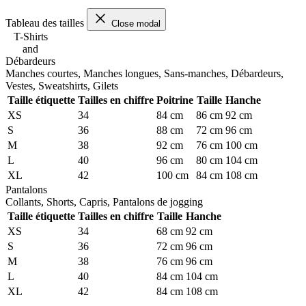
Tableau des tailles
Close modal
T-Shirts
and
Débardeurs
Manches courtes, Manches longues, Sans-manches, Débardeurs,
Vestes, Sweatshirts, Gilets
Taille étiquette
Tailles en chiffre
Poitrine
Taille
Hanche
XS
34
84 cm
86 cm
92 cm
S
36
88 cm
72 cm
96 cm
M
38
92 cm
76 cm
100 cm
L
40
96 cm
80 cm
104 cm
XL
42
100 cm
84 cm
108 cm
Pantalons
Collants, Shorts, Capris, Pantalons de jogging
Taille étiquette
Tailles en chiffre
Taille
Hanche
XS
34
68 cm
92 cm
S
36
72 cm
96 cm
M
38
76 cm
96 cm
L
40
84 cm
104 cm
XL
42
84 cm
108 cm