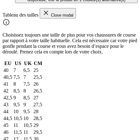
Tableau des tailles
Close modal
Choisissez toujours une taille de plus pour vos chaussures de course
par rapport à votre taille habituelle. Cela est nécessaire car votre pied
gonfle pendant la course et vous avez besoin d’espace pour le
déroulé. Prenez cela en compte lors de votre choix.
EU
US
UK
CM
40
7
6,5
25
40,5
7,5
7
25,5
41
8
7,5
26
42
8,5
8
26,5
42,5
9
8,5
27
43
9,5
9
27,5
44
10
9,5
28
44,5
10,5
10
28,5
45
11
10,5
29
46
11,5
11
29,5
47
12
11,5
30