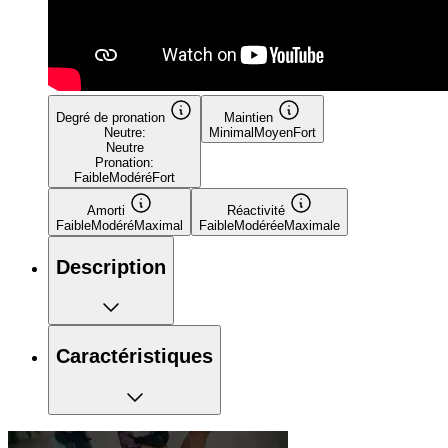
Degré de pronation
Maintien
Neutre:
Minimal
Moyen
Fort
Neutre
Pronation:
Faible
Modéré
Fort
Amorti
Réactivité
Faible
Modéré
Maximal
Faible
Modérée
Maximale
Description
Caractéristiques