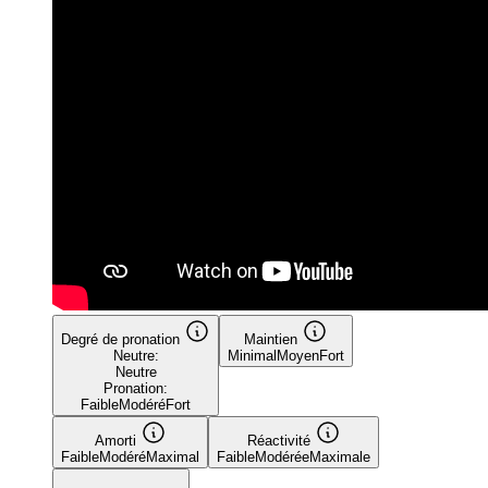
Degré de pronation
Maintien
Neutre:
Minimal
Moyen
Fort
Neutre
Pronation:
Faible
Modéré
Fort
Amorti
Réactivité
Faible
Modéré
Maximal
Faible
Modérée
Maximale