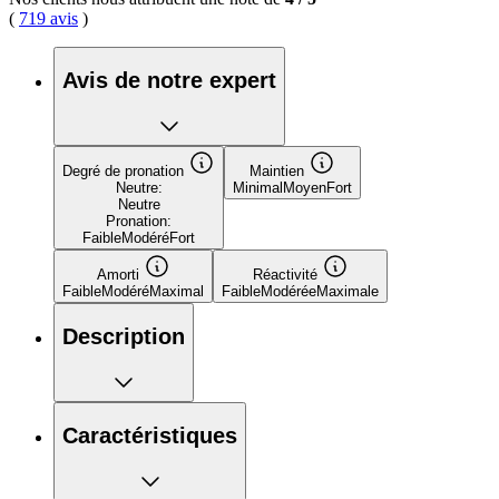
(
719 avis
)
Avis de notre expert
Degré de pronation
Maintien
Neutre:
Minimal
Moyen
Fort
Neutre
Pronation:
Faible
Modéré
Fort
Amorti
Réactivité
Faible
Modéré
Maximal
Faible
Modérée
Maximale
Description
Caractéristiques