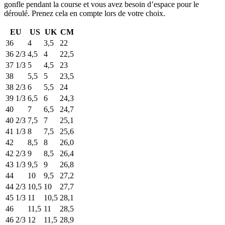
gonfle pendant la course et vous avez besoin d’espace pour le
déroulé. Prenez cela en compte lors de votre choix.
EU
US
UK
CM
36
4
3,5
22
36 2/3
4,5
4
22,5
37 1/3
5
4,5
23
38
5,5
5
23,5
38 2/3
6
5,5
24
39 1/3
6,5
6
24,3
40
7
6,5
24,7
40 2/3
7,5
7
25,1
41 1/3
8
7,5
25,6
42
8,5
8
26,0
42 2/3
9
8,5
26,4
43 1/3
9,5
9
26,8
44
10
9,5
27,2
44 2/3
10,5
10
27,7
45 1/3
11
10,5
28,1
46
11,5
11
28,5
46 2/3
12
11,5
28,9