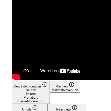
Degré de pronation
Maintien
Neutre:
Minimal
Moyen
Fort
Neutre
Pronation:
Faible
Modéré
Fort
Amorti
Réactivité