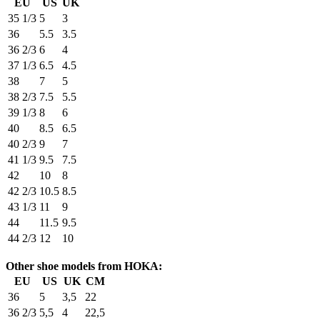
EU
US
UK
35 1/3
5
3
36
5.5
3.5
36 2/3
6
4
37 1/3
6.5
4.5
38
7
5
38 2/3
7.5
5.5
39 1/3
8
6
40
8.5
6.5
40 2/3
9
7
41 1/3
9.5
7.5
42
10
8
42 2/3
10.5
8.5
43 1/3
11
9
44
11.5
9.5
44 2/3
12
10
Other shoe models from HOKA:
EU
US
UK
CM
36
5
3,5
22
36 2/3
5,5
4
22,5