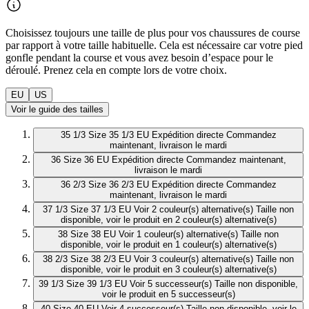
Choisissez toujours une taille de plus pour vos chaussures de course
par rapport à votre taille habituelle. Cela est nécessaire car votre pied
gonfle pendant la course et vous avez besoin d’espace pour le
déroulé. Prenez cela en compte lors de votre choix.
EU
US
Voir le guide des tailles
35 1/3
Size 35 1/3 EU
Expédition directe
Commandez
maintenant, livraison le mardi
36
Size 36 EU
Expédition directe
Commandez maintenant,
livraison le mardi
36 2/3
Size 36 2/3 EU
Expédition directe
Commandez
maintenant, livraison le mardi
37 1/3
Size 37 1/3 EU
Voir 2 couleur(s) alternative(s)
Taille non
disponible, voir le produit en 2 couleur(s) alternative(s)
38
Size 38 EU
Voir 1 couleur(s) alternative(s)
Taille non
disponible, voir le produit en 1 couleur(s) alternative(s)
38 2/3
Size 38 2/3 EU
Voir 3 couleur(s) alternative(s)
Taille non
disponible, voir le produit en 3 couleur(s) alternative(s)
39 1/3
Size 39 1/3 EU
Voir 5 successeur(s)
Taille non disponible,
voir le produit en 5 successeur(s)
40
Size 40 EU
Voir 4 successeur(s)
Taille non disponible, voir le