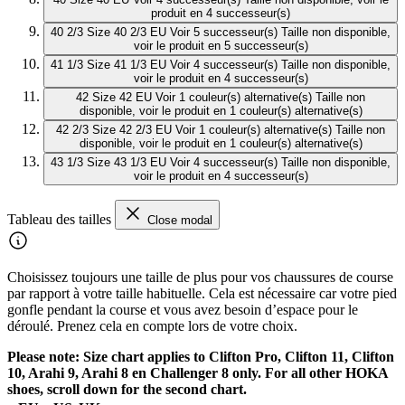
produit en 4 successeur(s)
40 2/3
Size 40 2/3 EU
Voir 5 successeur(s)
Taille non disponible,
voir le produit en 5 successeur(s)
41 1/3
Size 41 1/3 EU
Voir 4 successeur(s)
Taille non disponible,
voir le produit en 4 successeur(s)
42
Size 42 EU
Voir 1 couleur(s) alternative(s)
Taille non
disponible, voir le produit en 1 couleur(s) alternative(s)
42 2/3
Size 42 2/3 EU
Voir 1 couleur(s) alternative(s)
Taille non
disponible, voir le produit en 1 couleur(s) alternative(s)
43 1/3
Size 43 1/3 EU
Voir 4 successeur(s)
Taille non disponible,
voir le produit en 4 successeur(s)
Tableau des tailles
Close modal
Choisissez toujours une taille de plus pour vos chaussures de course
par rapport à votre taille habituelle. Cela est nécessaire car votre pied
gonfle pendant la course et vous avez besoin d’espace pour le
déroulé. Prenez cela en compte lors de votre choix.
Please note: Size chart applies to Clifton Pro, Clifton 11, Clifton
10, Arahi 9, Arahi 8 en Challenger 8 only. For all other HOKA
shoes, scroll down for the second chart.