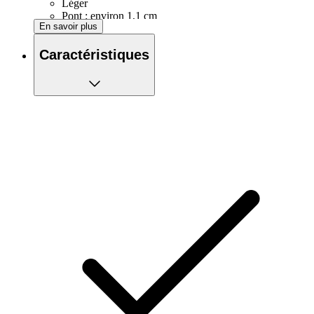
Léger
Pont : environ 1,1 cm
En savoir plus
Largeur du verre : env. 4,9 cm
Longueur de jambe : environ 15 cm
Caractéristiques
Hauteur de la lentille : environ 4,5 cm
Largeur entre les jambes : env. 9,3-13,8 cm
Protection UV-400
Verres polarisés et résistants aux rayures
Cadre antidérapant pour éviter les glissements
Cadre ajusté pour éviter les rebonds