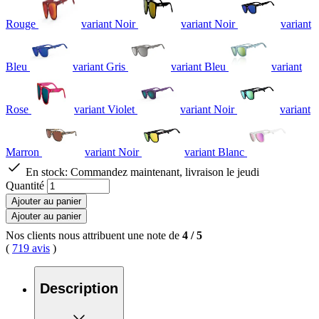
Rouge
variant Noir
variant Noir
variant
Bleu
variant Gris
variant Bleu
variant
Rose
variant Violet
variant Noir
variant
Marron
variant Noir
variant Blanc
En stock:
Commandez maintenant, livraison le jeudi
Quantité
Ajouter au panier
Ajouter au panier
Nos clients nous attribuent une note de
4
/
5
(
719 avis
)
Description