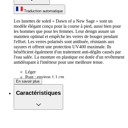
Traduction automatique
Les lunettes de soleil « Dawn of a New Sage » sont un
modèle élégant conçu pour la course à pied, aussi bien pour
les hommes que pour les femmes. Leur design assure un
maintien optimal et empêche les verres de bouger pendant
l'effort. Les verres polarisés sont antibuée, résistants aux
rayures et offrent une protection UV400 maximale. Ils
bénéficient également d'un traitement anti-dégâts causés par
l'eau salée. La monture en plastique est dotée d'un revêtement
antidérapant à l'intérieur pour une meilleure tenue.
Léger
Pont : environ 1,1 cm
En savoir plus
Largeur du verre : env. 5,8 cm
Longueur de jambe : environ 15 cm
Caractéristiques
Hauteur de la lentille : environ 5 cm
Largeur entre les jambes : env. 7,0-8,2 cm
Protection UV-400
Verres polarisés et résistants aux rayures
Cadre antidérapant pour éviter les glissements
Cadre ajusté pour éviter les rebonds