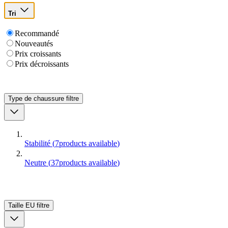
Tri
Recommandé
Nouveautés
Prix croissants
Prix décroissants
Type de chaussure
filtre
Stabilité
(
7
products available
)
Neutre
(
37
products available
)
Taille EU
filtre