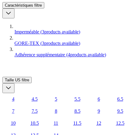
Caractéristiques
filtre
Imperméable
(
3
products available
)
GORE-TEX
(
3
products available
)
Adhérence supplémentaire
(
4
products available
)
Taille US
filtre
4
4.5
5
5.5
6
6.5
7
7.5
8
8.5
9
9.5
10
10.5
11
11.5
12
12.5