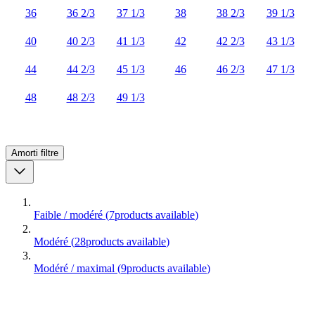
36
36 2/3
37 1/3
38
38 2/3
39 1/3
40
40 2/3
41 1/3
42
42 2/3
43 1/3
44
44 2/3
45 1/3
46
46 2/3
47 1/3
48
48 2/3
49 1/3
Amorti
filtre
Faible / modéré
(
7
products available
)
Modéré
(
28
products available
)
Modéré / maximal
(
9
products available
)