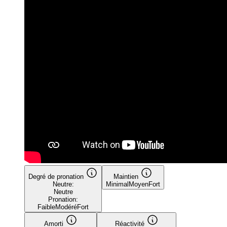
Degré de pronation
Maintien
Neutre:
Minimal
Moyen
Fort
Neutre
Pronation:
Faible
Modéré
Fort
Amorti
Réactivité