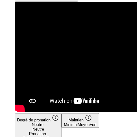
Degré de pronation
Maintien
Neutre:
Minimal
Moyen
Fort
Neutre
Pronation: