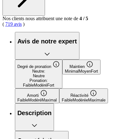
Nos clients nous attribuent une note de
4
/
5
(
719 avis
)
Avis de notre expert
Degré de pronation
Maintien
Neutre:
Minimal
Moyen
Fort
Neutre
Pronation:
Faible
Modéré
Fort
Amorti
Réactivité
Faible
Modéré
Maximal
Faible
Modérée
Maximale
Description