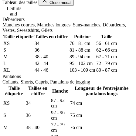
Tableau des tailles
Close modal
T-Shirts
and
Débardeurs
Manches courtes, Manches longues, Sans-manches, Débardeurs,
Vestes, Sweatshirts, Gilets
Taille étiquette
Tailles en chiffre
Poitrine
Taille
XS
34
76 - 81 cm
56 - 61 cm
S
36
81 - 88 cm
62 - 66 cm
M
38 - 40
89 - 94 cm
67 - 71 cm
L
42 - 44
95 - 102 cm
72 - 79 cm
XL
44 - 46
103 - 109 cm
80 - 87 cm
Pantalons
Collants, Shorts, Capris, Pantalons de jogging
Taille
Tailles en
Longueur de l'entrejambe
Hanche
étiquette
chiffre
pantalons longs
87 - 92
XS
34
74 cm
cm
92 - 96
S
36
75 cm
cm
72 - 79
M
38 - 40
76 cm
cm