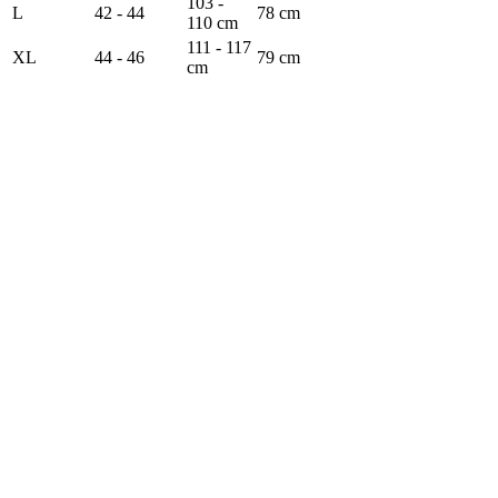
103 -
L
42 - 44
78 cm
110 cm
111 - 117
XL
44 - 46
79 cm
cm