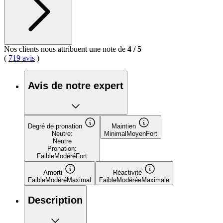
Nos clients nous attribuent une note de
4
/
5
(
719 avis
)
Avis de notre expert
Degré de pronation
Maintien
Neutre:
Minimal
Moyen
Fort
Neutre
Pronation:
Faible
Modéré
Fort
Amorti
Réactivité
Faible
Modéré
Maximal
Faible
Modérée
Maximale
Description