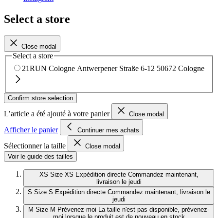
Select a store
Close modal
Select a store
21RUN Cologne
Antwerpener Straße 6-12
50672 Cologne
Confirm store selection
L’article a été ajouté à votre panier
Close modal
Afficher le panier
Continuer mes achats
Sélectionner la taille
Close modal
Voir le guide des tailles
XS
Size XS
Expédition directe
Commandez maintenant,
livraison le jeudi
S
Size S
Expédition directe
Commandez maintenant, livraison le
jeudi
M
Size M
Prévenez-moi
La taille n'est pas disponible, prévenez-
moi lorsque le produit est de nouveau en stock