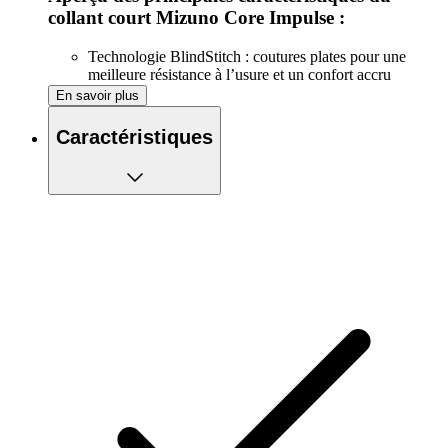
collant court Mizuno Core Impulse :
Technologie BlindStitch : coutures plates pour une
meilleure résistance à l’usure et un confort accru
Une poche arrière zippée pour ranger vos petits objets
En savoir plus
essentiels.
Ceinture élastique pour plus de confort et un ajustement
Caractéristiques
personnalisé
Fabriqué à partir de polyester recyclé