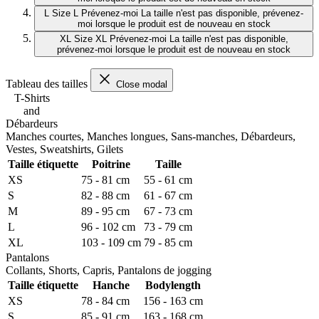
L
Size L
Prévenez-moi
La taille n'est pas disponible, prévenez-
moi lorsque le produit est de nouveau en stock
XL
Size XL
Prévenez-moi
La taille n'est pas disponible,
prévenez-moi lorsque le produit est de nouveau en stock
Tableau des tailles
Close modal
T-Shirts
and
Débardeurs
Manches courtes, Manches longues, Sans-manches, Débardeurs,
Vestes, Sweatshirts, Gilets
Taille étiquette
Poitrine
Taille
XS
75 - 81 cm
55 - 61 cm
S
82 - 88 cm
61 - 67 cm
M
89 - 95 cm
67 - 73 cm
L
96 - 102 cm
73 - 79 cm
XL
103 - 109 cm
79 - 85 cm
Pantalons
Collants, Shorts, Capris, Pantalons de jogging
Taille étiquette
Hanche
Bodylength
XS
78 - 84 cm
156 - 163 cm
S
85 - 91 cm
163 - 168 cm