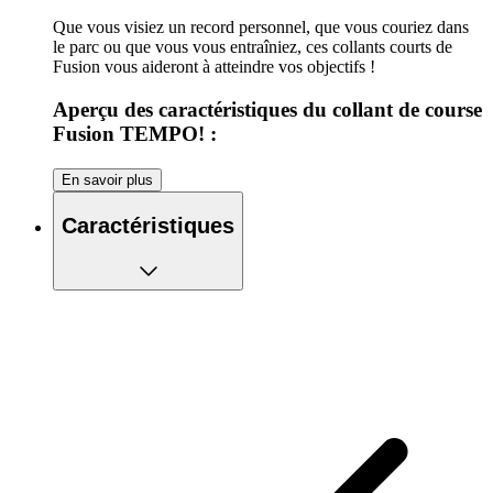
Que vous visiez un record personnel, que vous couriez dans
le parc ou que vous vous entraîniez, ces collants courts de
Fusion vous aideront à atteindre vos objectifs !
Aperçu des caractéristiques du collant de course
Fusion TEMPO! :
Deux poches en filet sur la cuisse, pratiques pour tous
En savoir plus
vos petits essentiels
Ceinture élastique avec cordon de serrage
Caractéristiques
Coutures Powerlock pour une résistance maximale et
une durée de vie extra longue.
Fabriqué dans l'UE
Un insert en polaire douce à l'entrejambe offre un
confort supplémentaire, surtout lorsque vous portez les
collants sans sous-vêtements en dessous.
STANDARD 100 pour les produits certifiés OEKO-
TEX®. Cela signifie que tous les composants, y
compris le tissu, le fil, les autocollants, les fermetures
éclair, les élastiques, les étiquettes, etc., ont été testés et
approuvés conformément à la norme et ne contiennent
donc aucune substance nocive.