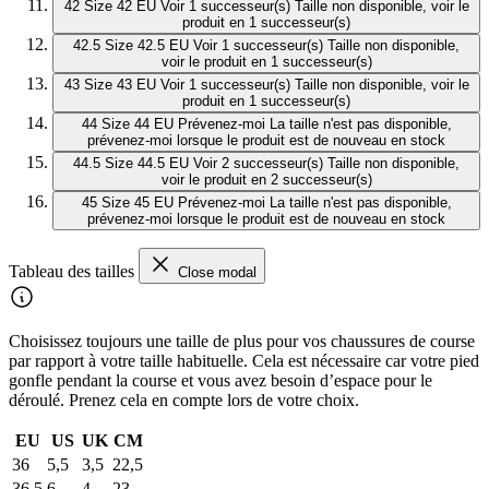
42
Size 42 EU
Voir 1 successeur(s)
Taille non disponible, voir le
produit en 1 successeur(s)
42.5
Size 42.5 EU
Voir 1 successeur(s)
Taille non disponible,
voir le produit en 1 successeur(s)
43
Size 43 EU
Voir 1 successeur(s)
Taille non disponible, voir le
produit en 1 successeur(s)
44
Size 44 EU
Prévenez-moi
La taille n'est pas disponible,
prévenez-moi lorsque le produit est de nouveau en stock
44.5
Size 44.5 EU
Voir 2 successeur(s)
Taille non disponible,
voir le produit en 2 successeur(s)
45
Size 45 EU
Prévenez-moi
La taille n'est pas disponible,
prévenez-moi lorsque le produit est de nouveau en stock
Tableau des tailles
Close modal
Choisissez toujours une taille de plus pour vos chaussures de course
par rapport à votre taille habituelle. Cela est nécessaire car votre pied
gonfle pendant la course et vous avez besoin d’espace pour le
déroulé. Prenez cela en compte lors de votre choix.
EU
US
UK
CM
36
5,5
3,5
22,5
36,5
6
4
23