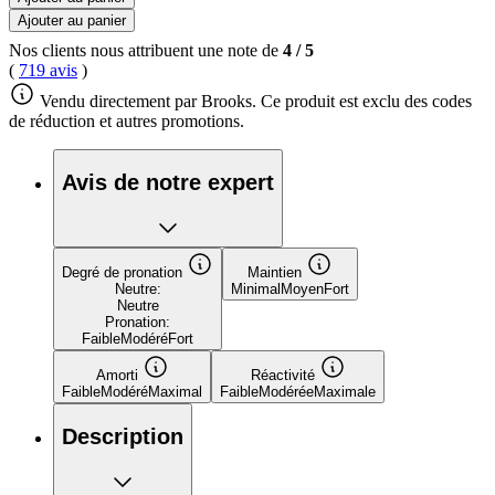
Ajouter au panier
Nos clients nous attribuent une note de
4
/
5
(
719 avis
)
Vendu directement par Brooks. Ce produit est exclu des codes
de réduction et autres promotions.
Avis de notre expert
Degré de pronation
Maintien
Neutre:
Minimal
Moyen
Fort
Neutre
Pronation:
Faible
Modéré
Fort
Amorti
Réactivité
Faible
Modéré
Maximal
Faible
Modérée
Maximale
Description