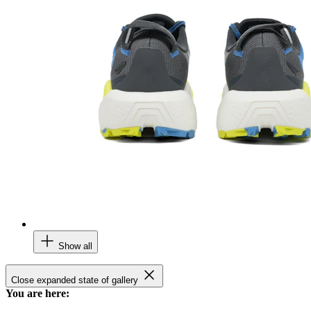
Show all
Close expanded state of gallery
You are here: