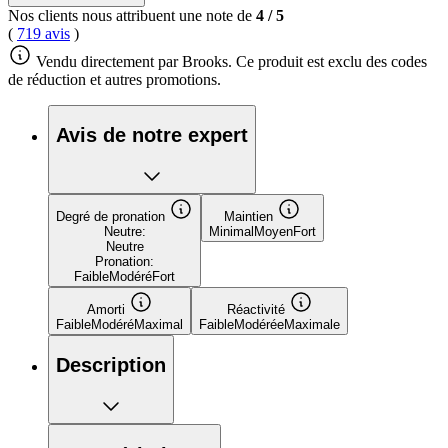
Nos clients nous attribuent une note de
4
/
5
(
719 avis
)
Vendu directement par Brooks. Ce produit est exclu des codes
de réduction et autres promotions.
Avis de notre expert
Degré de pronation
Maintien
Neutre:
Minimal
Moyen
Fort
Neutre
Pronation:
Faible
Modéré
Fort
Amorti
Réactivité
Faible
Modéré
Maximal
Faible
Modérée
Maximale
Description