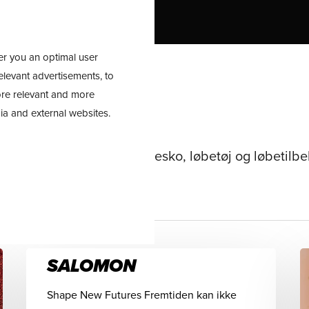
ÆRKER
TRAILLØB
TILBUD
fer you an optimal user
elevant advertisements, to
re relevant and more
ia and external websites.
tyr. Du finder alt om løbesko, løbetøj og løbetilbe
SALOMON
Shape New Futures Fremtiden kan ikke