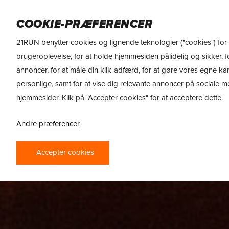
Skip
DAME
HERRE
SPORTSERNÆRING
M
to
COOKIE-PRÆFERENCER
main
21RUN benytter cookies og lignende teknologier ("cookies") for 
content
brugeroplevelse, for at holde hjemmesiden pålidelig og sikker, fo
annoncer, for at måle din klik-adfærd, for at gøre vores egne k
personlige, samt for at vise dig relevante annoncer på sociale 
hjemmesider. Klik på "Accepter cookies" for at acceptere dette.
Andre præferencer
Accepter cookies