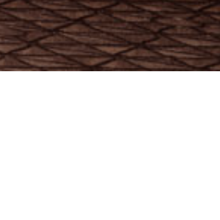
EN
 løbetøj får dig til at
lekterende løbesko, tøj
ikke?