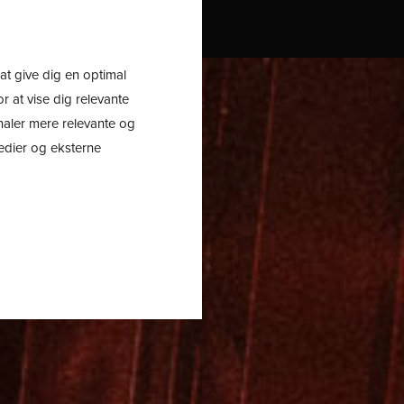
ÆRKER
TRAILLØB
TILBUD
at give dig en optimal
r at vise dig relevante
analer mere relevante og
medier og eksterne