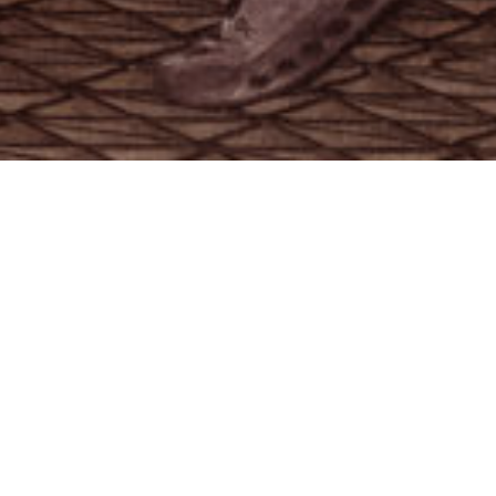
ON
LUMOS-KOLLEKTION
lektion består af lækkert og stilfuldt udstyr til løb. Reflekterende
løber i mørket. Sørg for, at du altid er synlig for andre med de ref
ilbehør i den nyeste On Lumos-kollektion. Det er da ret sikkert, 
Se damekollektionen
Se herrekollektionen