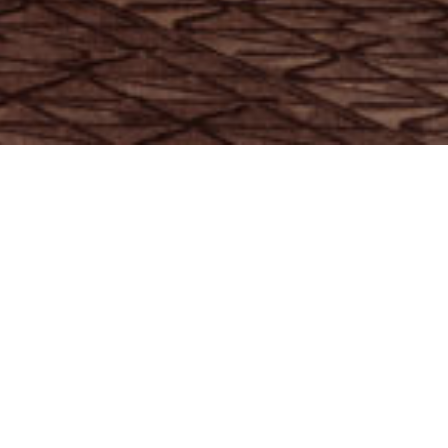
On Running’s Lumos-kol
skille dig ud, når du 
og t