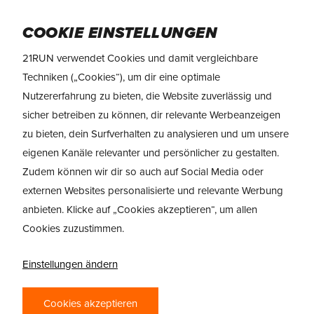
Skip
Menu
to
COOKIE EINSTELLUNGEN
main
21RUN verwendet Cookies und damit vergleichbare
content
Techniken („Cookies“), um dir eine optimale
Category
LAUFSCHUHE
Nutzererfahrung zu bieten, die Website zuverlässig und
sicher betreiben zu können, dir relevante Werbeanzeigen
Erfahre alles über (die neuesten)
zu bieten, dein Surfverhalten zu analysieren und um unsere
Laufschuhe! Damit du auf dem
eigenen Kanäle relevanter und persönlicher zu gestalten.
neuesten Stand bleibst, teilen wir
Zudem können wir dir so auch auf Social Media oder
unser Wissen und unsere
externen Websites personalisierte und relevante Werbung
anbieten. Klicke auf „Cookies akzeptieren“, um allen
Erfahrungen mit dir.
Cookies zuzustimmen.
Blog
Einstellungen ändern
Cookies akzeptieren