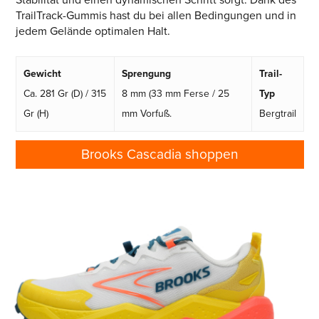
TrailTrack-Gummis hast du bei allen Bedingungen und in
jedem Gelände optimalen Halt.
Gewicht
Sprengung
Trail-
Ca. 281 Gr (D) / 315
8 mm (33 mm Ferse / 25
Typ
Gr (H)
mm Vorfuß.
Bergtrail
Brooks Cascadia shoppen