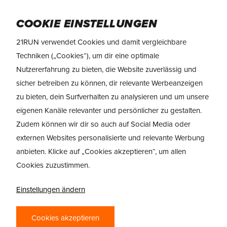
Skip
to
Menu
COOKIE EINSTELLUNGEN
main
content
21RUN verwendet Cookies und damit vergleichbare
Techniken („Cookies“), um dir eine optimale
Nutzererfahrung zu bieten, die Website zuverlässig und
sicher betreiben zu können, dir relevante Werbeanzeigen
zu bieten, dein Surfverhalten zu analysieren und um unsere
eigenen Kanäle relevanter und persönlicher zu gestalten.
Zudem können wir dir so auch auf Social Media oder
externen Websites personalisierte und relevante Werbung
anbieten. Klicke auf „Cookies akzeptieren“, um allen
Cookies zuzustimmen.
TRAILRUNNING
> BROOKS TRAIL
KAUFRATGEBER
Einstellungen ändern
Cookies akzeptieren
BROOKS TRAIL