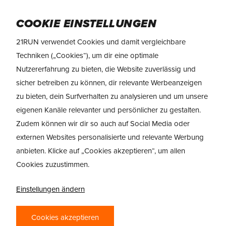
Skip
Menu
to
COOKIE EINSTELLUNGEN
main
21RUN verwendet Cookies und damit vergleichbare
content
TRAILRUNNING
Techniken („Cookies“), um dir eine optimale
Nutzererfahrung zu bieten, die Website zuverlässig und
sicher betreiben zu können, dir relevante Werbeanzeigen
zu bieten, dein Surfverhalten zu analysieren und um unsere
eigenen Kanäle relevanter und persönlicher zu gestalten.
Zudem können wir dir so auch auf Social Media oder
externen Websites personalisierte und relevante Werbung
anbieten. Klicke auf „Cookies akzeptieren“, um allen
Cookies zuzustimmen.
ALLES ÜBER
Einstellungen ändern
TRAILRUNNING
Cookies akzeptieren
Trailrunning ist vielleicht die schönste Art zu