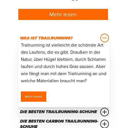
Mehr lesen
WAS IST TRAILRUNNING?
Trailrunning ist vielleicht die schönste Art
des Laufens, die es gibt. Draußen in der
Natur, über Hügel klettern, durch Schlamm
laufen und durch hohes Gras sausen. Aber
wie fängt man mit dem Trailrunning an und
welche Materialien braucht man?
Mehr lesen
DIE BESTEN TRAILRUNNING-SCHUHE
Welcher Trailrunning-Schuh passt am
DIE BESTEN CARBON TRAILRUNNING-
besten zu dir und deinen sportlichen
SCHUHE