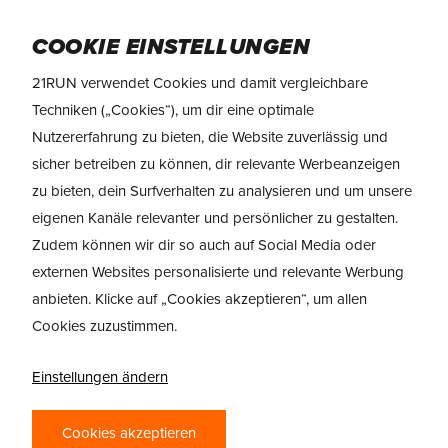
Skip
Menu
to
COOKIE EINSTELLUNGEN
main
21RUN verwendet Cookies und damit vergleichbare
content
Techniken („Cookies“), um dir eine optimale
Nutzererfahrung zu bieten, die Website zuverlässig und
sicher betreiben zu können, dir relevante Werbeanzeigen
zu bieten, dein Surfverhalten zu analysieren und um unsere
HOKA SKYWARD X
eigenen Kanäle relevanter und persönlicher zu gestalten.
2
Zudem können wir dir so auch auf Social Media oder
externen Websites personalisierte und relevante Werbung
GO BIG. GO FAR.
anbieten. Klicke auf „Cookies akzeptieren“, um allen
Cookies zuzustimmen.
Zum Damenmodell
Einstellungen ändern
Zum Herrenmodell
Cookies akzeptieren