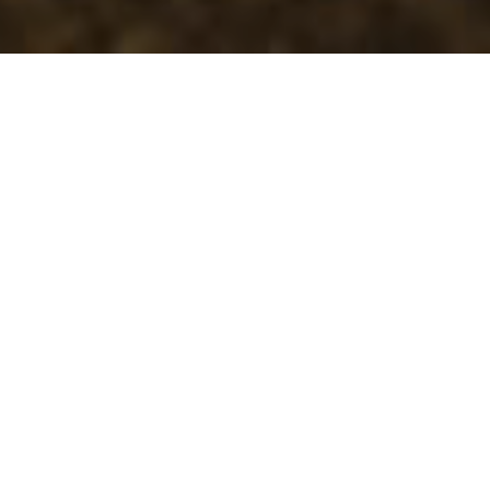
DIE RICHTIGEN ELEMENTE,
GESTÜTZT AUF 75 JAHRE
ERFAHRUNG IM LAUFDESIGN, FÜR
5-STERNE-KOMFORT
Wir wissen, dass ein unbequemer Schuh nicht nur
das Risiko von Verletzungen birgt, sondern auch
die Freude am Laufen einschränkt. Der Adidas
Supernova ist das Ergebnis fachmännischer
Handwerkskunst und vereint Technologien, die
ein komplettes Komforterlebnis ermöglichen,
egal bei welcher Laufstrecke.