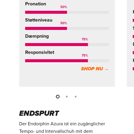
Pronation
50
%
Støtteniveau
50
%
Dæmpning
75
%
Responsivitet
75
%
SHOP NU →
ENDSPURT
Der Endorphin Azura ist ein zugänglicher
Tempo- und Intervallschuh mit dem