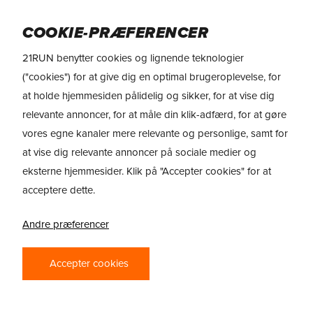
Skip
Menu
to
COOKIE-PRÆFERENCER
main
21RUN benytter cookies og lignende teknologier
content
REVIEWS
> Saucony Endorphin Azura
("cookies") for at give dig en optimal brugeroplevelse, for
at holde hjemmesiden pålidelig og sikker, for at vise dig
relevante annoncer, for at måle din klik-adfærd, for at gøre
vores egne kanaler mere relevante og personlige, samt for
at vise dig relevante annoncer på sociale medier og
eksterne hjemmesider. Klik på "Accepter cookies" for at
acceptere dette.
Andre præferencer
SAUCONY
Accepter cookies
ENDORPHIN
AZURA