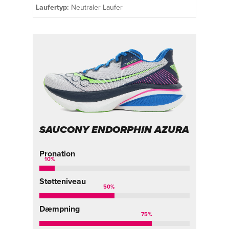
Laufertyp:
Neutraler Laufer
SAUCONY ENDORPHIN AZURA
Pronation
10
%
Støtteniveau
50
%
Dæmpning
75
%