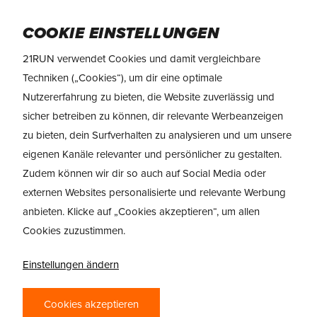
Skip
to
Menu
COOKIE EINSTELLUNGEN
main
content
21RUN verwendet Cookies und damit vergleichbare
Techniken („Cookies“), um dir eine optimale
Nutzererfahrung zu bieten, die Website zuverlässig und
sicher betreiben zu können, dir relevante Werbeanzeigen
zu bieten, dein Surfverhalten zu analysieren und um unsere
eigenen Kanäle relevanter und persönlicher zu gestalten.
Zudem können wir dir so auch auf Social Media oder
externen Websites personalisierte und relevante Werbung
anbieten. Klicke auf „Cookies akzeptieren“, um allen
Cookies zuzustimmen.
BERATUNG
Einstellungen ändern
TRINKEN BEIM LAUFEN
Cookies akzeptieren