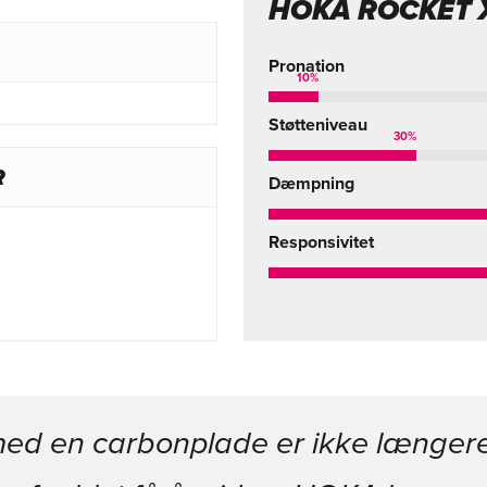
HOKA ROCKET X
Pronation
10
%
Støtteniveau
30
%
R
Dæmpning
Responsivitet
med en carbonplade er ikke længer