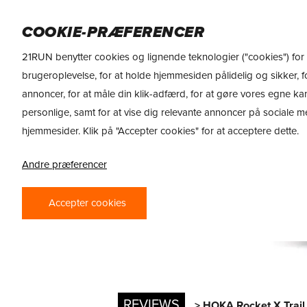
Skip
DAME
HERRE
SPORTSERNÆRING
M
to
COOKIE-PRÆFERENCER
main
21RUN benytter cookies og lignende teknologier ("cookies") for 
content
brugeroplevelse, for at holde hjemmesiden pålidelig og sikker, fo
annoncer, for at måle din klik-adfærd, for at gøre vores egne k
personlige, samt for at vise dig relevante annoncer på sociale 
hjemmesider. Klik på "Accepter cookies" for at acceptere dette.
Andre præferencer
Accepter cookies
REVIEWS
> HOKA Rocket X Trail