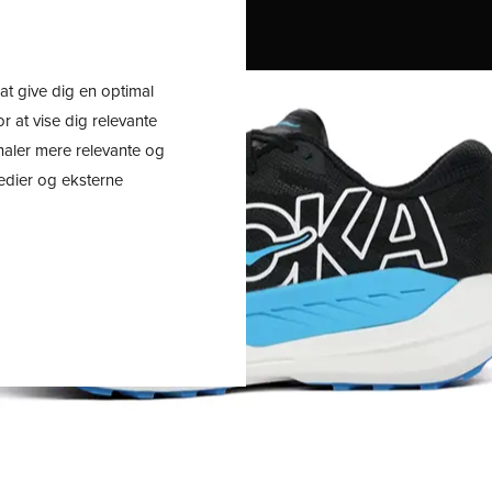
ÆRKER
TRAILLØB
TILBUD
at give dig en optimal
r at vise dig relevante
analer mere relevante og
medier og eksterne