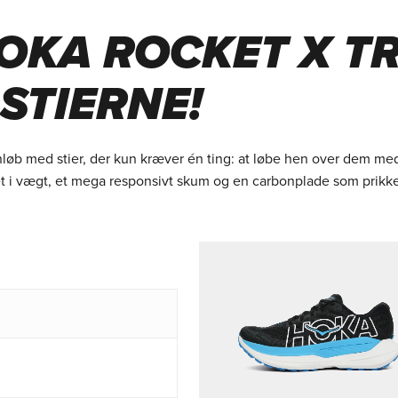
OKA ROCKET X TR
STIERNE!
øb med stier, der kun kræver én ting: at løbe hen over dem m
Let i vægt, et mega responsivt skum og en carbonplade som prikken o