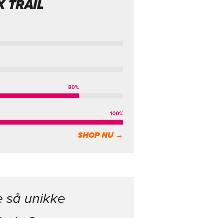
 TRAIL
80
%
100
%
SHOP NU →
e så unikke