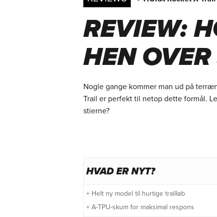
REVIEW: H
HEN OVER 
Nogle gange kommer man ud på terrænl
Trail er perfekt til netop dette formål. 
stierne?
HVAD ER NYT?
+ Helt ny model til hurtige trailløb
+ A-TPU-skum for maksimal respons