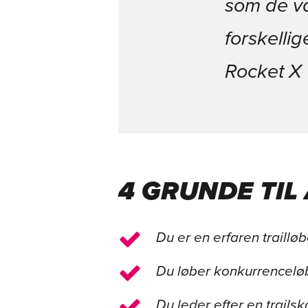
som de va
forskelli
Rocket X T
4 GRUNDE TIL
Du er en erfaren trailløb
Du løber konkurrenceløb p
Du leder efter en trails