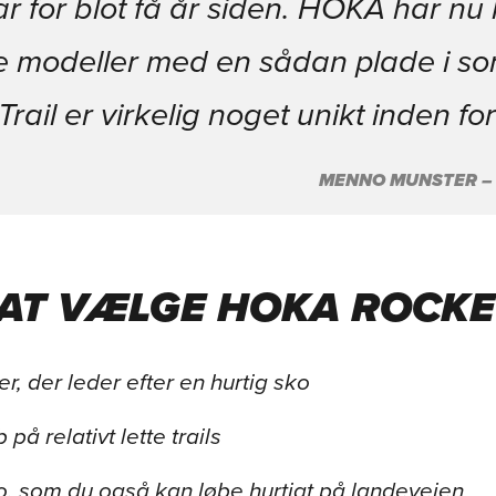
r for blot få år siden. HOKA har nu 
ge modeller med en sådan plade i so
rail er virkelig noget unikt inden fo
MENNO MUNSTER –
 AT VÆLGE HOKA ROCKE
er, der leder efter en hurtig sko
å relativt lette trails
ko, som du også kan løbe hurtigt på landevejen