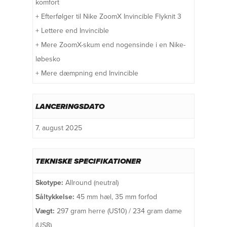
komfort
+ Efterfølger til Nike ZoomX Invincible Flyknit 3
+ Lettere end Invincible
+ Mere ZoomX-skum end nogensinde i en Nike-
løbesko
+ Mere dæmpning end Invincible
LANCERINGSDATO
7. august 2025
TEKNISKE SPECIFIKATIONER
Skotype:
Allround (neutral)
Såltykkelse:
45 mm hæl, 35 mm forfod
Vægt:
297 gram herre (US10) / 234 gram dame
(US8)