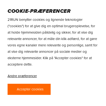
Skip
Menu
to
COOKIE-PRÆFERENCER
main
21RUN benytter cookies og lignende teknologier
content
Reviews
> Nike Vomero Plus
("cookies") for at give dig en optimal brugeroplevelse, for
at holde hjemmesiden pålidelig og sikker, for at vise dig
REVIEW: NIKE
relevante annoncer, for at måle din klik-adfærd, for at gøre
VOMERO PLUS –
vores egne kanaler mere relevante og personlige, samt for
MAKSIMAL
at vise dig relevante annoncer på sociale medier og
eksterne hjemmesider. Klik på "Accepter cookies" for at
DÆMPNING MED
acceptere dette.
EN SIKKER
Andre præferencer
FØLELSE
Accepter cookies