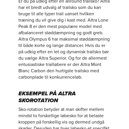
Er du på udkig efter en allround trailsko? Altra
har et bredt udvalg af trailsko som du kan
bruge til alle typer trail uanset hvilken
træning du vil give dig i kast med. Altra Lone
Peak 8 er den mest populære model med
afbalanceret støddæmpning og godt greb.
Altra Olympus 6 har maksimal støddæmpning
til både korte og lange distancer. Hvis du er
på udkig efter en let og dynamisk trailsko bør
du vælge Altra Superior. Og for de allermest
entusiastiske trailløbere er der Altra Mont
Blanc Carbon den hurtigste trailsko med
carbonplade til konkurrenceløb.
EKSEMPEL PÅ ALTRA
SKOROTATION
Sko-rotation betyder at man skifter mellem
mindst to forskellige løbesko for at belaste
kroppen på forskellig vis og dermed undgå
skader. Desuden har hver løbesko et specifikt