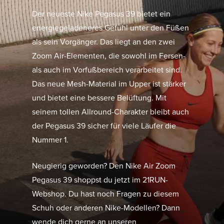
Der neueste Nike Pegasus 39 bietet ein
energiegeladeneres Gefühl unter den Füßen
als sein Vorgänger. Das liegt an den zwei
Zoom Air-Elementen, die sowohl im Fersen-
als auch im Vorfußbereich verarbeitet sind.
Das neue Mesh-Material im Upper ist stärker
und bietet eine bessere Belüftung. Mit
seinem tollen Allround-Charakter bleibt auch
der Pegasus 39 sicher für viele Läufer die
Nummer 1.
Neugierig geworden? Den Nike Air Zoom
Pegasus 39 shoppst du jetzt im 21RUN-
Webshop. Du hast noch Fragen zu diesem
Schuh oder anderen Nike-Modellen? Dann
wende dich gerne an unseren