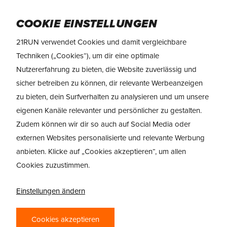
Skip
Menu
to
COOKIE EINSTELLUNGEN
main
21RUN verwendet Cookies und damit vergleichbare
content
Techniken („Cookies“), um dir eine optimale
Nutzererfahrung zu bieten, die Website zuverlässig und
REVIEW: NIKE AIR
sicher betreiben zu können, dir relevante Werbeanzeigen
ZOOM PEGASUS 39
zu bieten, dein Surfverhalten zu analysieren und um unsere
eigenen Kanäle relevanter und persönlicher zu gestalten.
By
21RUN
29/04/2022
Zudem können wir dir so auch auf Social Media oder
externen Websites personalisierte und relevante Werbung
anbieten. Klicke auf „Cookies akzeptieren“, um allen
Cookies zuzustimmen.
Einstellungen ändern
Cookies akzeptieren