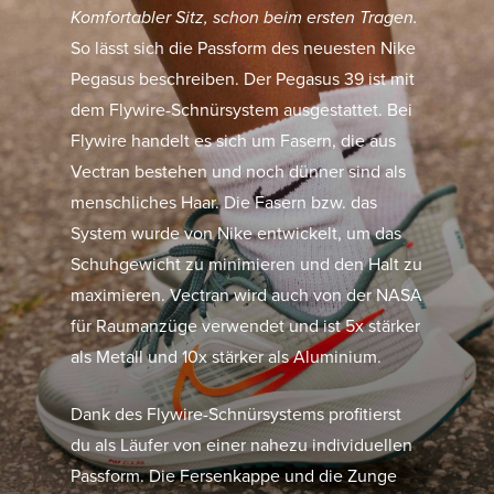
Komfortabler Sitz, schon beim ersten Tragen.
So lässt sich die Passform des neuesten Nike
Pegasus beschreiben. Der Pegasus 39 ist mit
dem Flywire-Schnürsystem ausgestattet. Bei
Flywire handelt es sich um Fasern, die aus
Vectran bestehen und noch
dünner sind als
menschliches Haar. Die Fasern bzw. das
System wurde von
Nike entwickelt, um das
Schuhgewicht zu minimieren und den Halt zu
maximieren. Vectran wird auch von der NASA
für Raumanzüge verwendet und ist 5x stärker
als Metall und 10x stärker als Aluminium.
Dank des Flywire-Schnürsystems profitierst
du als Läufer von einer nahezu individuellen
Passform. Die Fersenkappe und die Zunge