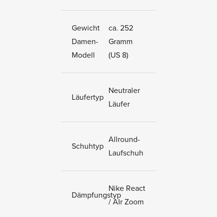
Gewicht
ca. 252
Damen-
Gramm
Modell
(US 8)
Neutraler
Läufertyp
Läufer
Allround-
Schuhtyp
Laufschuh
Nike React
Dämpfungstyp
/ AIr Zoom