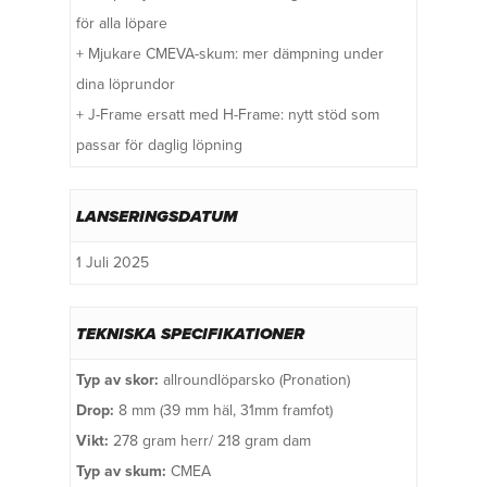
för alla löpare
+ Mjukare CMEVA-skum: mer dämpning under
dina löprundor
+ J-Frame ersatt med H-Frame: nytt stöd som
passar för daglig löpning
LANSERINGSDATUM
1 Juli 2025
TEKNISKA SPECIFIKATIONER
Typ av skor:
allroundlöparsko (Pronation)
Drop:
8 mm (39 mm häl, 31mm framfot)
Vikt:
278 gram herr/ 218 gram dam
Typ av skum:
CMEA