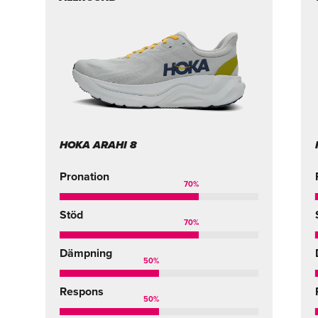
HOKA ARAHI 8
Pronation
70
%
Stöd
70
%
Dämpning
50
%
Respons
50
%