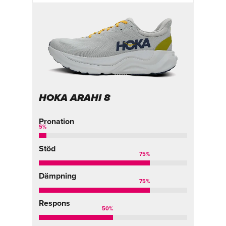
HOKA ARAHI 8
Pronation
5
%
Stöd
75
%
Dämpning
75
%
Respons
50
%