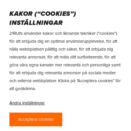
Skip
Menu
to
KAKOR (“COOKIES”)
main
INSTÄLLNINGAR
content
TEST
> HOKA Arahi 8
21RUN använder kakor och liknande tekniker ("cookies")
för att erbjuda dig en optimal användarupplevelse, för att
REVIEW: HOKA
hålla webbplatsen pålitlig och säker, för att erbjuda dig
ARAHI 8 – STOR
relevanta annonser, för att mäta ditt surfbeteende, för att
UPPDATERING
göra våra egna kanaler mer relevanta och personliga samt
för att erbjuda dig relevanta annonser på sociala medier
SOM FUNGERAR
och externa webbplatser. Klicka på "Acceptera cookies" för
FÖR ALLA?
att godkänna.
Ändra inställningar
Acceptera cookies