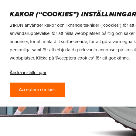
Skip
to
DAM
HERR
SPORTKOST
MÄRKEN
KAKOR (“COOKIES”) INSTÄLLNINGA
main
content
21RUN använder kakor och liknande tekniker ("cookies") för att 
användarupplevelse, för att hålla webbplatsen pålitlig och säker, 
annonser, för att mäta ditt surfbeteende, för att göra våra egna 
personliga samt för att erbjuda dig relevanta annonser på socia
webbplatser. Klicka på "Acceptera cookies" för att godkänna.
Ändra inställningar
Acceptera cookies