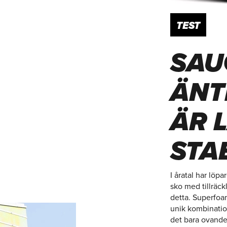
TEST
SAU
ÄNT
ÄR 
STA
I åratal har löp
sko med tillräck
detta. Superfoa
unik kombinatio
det bara ovande