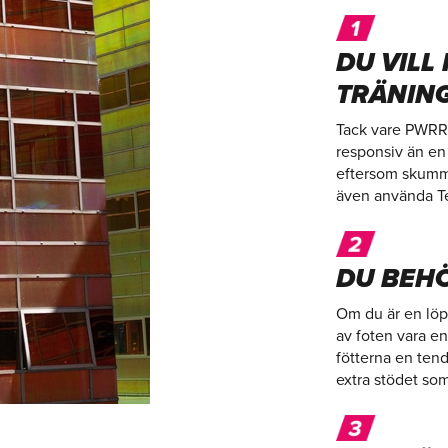
DU VILL
TRÄNIN
Tack vare PWRR
responsiv än en 
eftersom skumme
även använda Te
DU BEHÖ
Om du är en löp
av foten vara en
fötterna en tend
extra stödet so