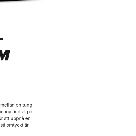
–
OM
a mellan en tung
aucony ändrat på
ör att uppnå en
 så omtyckt är