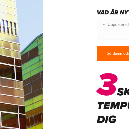
VAD ÄR NY
Uppdaterad 
Se dammode
3
S
TEMPU
DIG