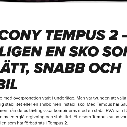
CONY TEMPUS 2 
LIGEN EN SKO S
LÄTT, SNABB OCH
BIL
are med överpronation varit i underläge. Man var tvungen att välj
lig stabilitet eller en snabb men instabil sko. Med Temous har S
men från deras tävlingsskor kombineras med en stabil EVA-ram f
n av energiåtergivning och stabilitet. Eftersom Tempus-sulan var
len som har förbättrats i Tempus 2.