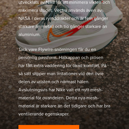
utvecklats av Nike för att minimera vikten och
maximera stödet. Vectra används även av
NASA i deras rymddräkter och är fem gånger
starkare än metall och tio gånger starkare än
aluminium.
Tack vare Flywire-snörningen får du en
personlig passform. Hälkappan och plösen
har fått extra vaddering för ökad komfort. På
så sätt slipper man irritationer vid den övre
delen av vristen och närmast hälen.
Avslutningsvis har Nike valt ett nytt mesh-
material för ovandelen. Detta nya mesh-
material är starkare än det tidigare och har bra
ventilerande egenskaper.