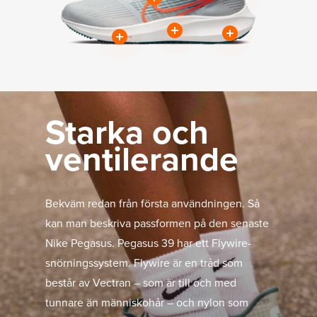
Starka och
ventilerande
Bekväm redan från första användningen. Så
kan man beskriva passformen på den senaste
Nike Pegasus. Pegasus 39 har ett Flywire-
snörningssystem. Flywire är en tråd som
består av Vectran – som är till och med
tunnare än människohår – och nylon som