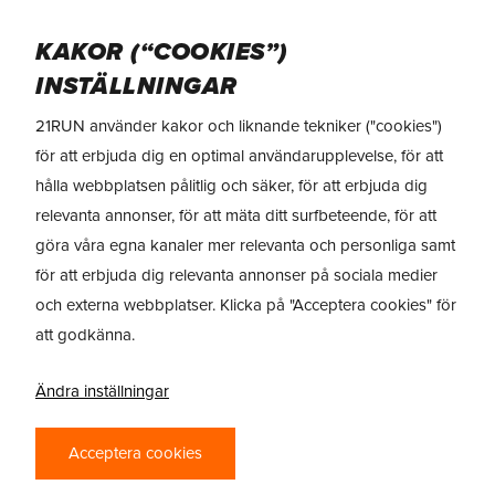
Skip
Menu
to
KAKOR (“COOKIES”)
main
INSTÄLLNINGAR
content
21RUN använder kakor och liknande tekniker ("cookies")
för att erbjuda dig en optimal användarupplevelse, för att
REVIEW: NIKE AIR
hålla webbplatsen pålitlig och säker, för att erbjuda dig
ZOOM PEGASUS 39
relevanta annonser, för att mäta ditt surfbeteende, för att
göra våra egna kanaler mer relevanta och personliga samt
By
21RUN
29/04/2022
för att erbjuda dig relevanta annonser på sociala medier
och externa webbplatser. Klicka på "Acceptera cookies" för
att godkänna.
Ändra inställningar
Acceptera cookies