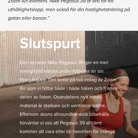
Zoom Air-element. Nike Pegasus 39 är bra för ett
uthållighetslopp, men också för din hastighetsträning på
gatan eller banan.”
Slutspurt
Den senaste Nike Pegasus 39 ger en mer
energifylld känsla under fötterna än sin
föregångare. Det beror på två inslag av Zoom
Air som vi hittar både i både hälen och främre
delen av foten. Ovandelens nya mesh-
material är starkare och ventilerar bättre.
Eftersom skons allroundkaraktär bibehålls
förväntar vi oss att Pegasus 39 alltjämt
kommer att vara eller bli favoriten för många