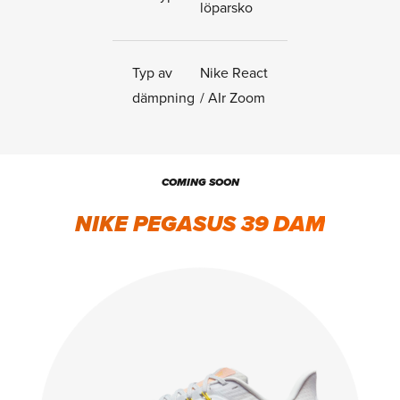
löparsko
Typ av
Nike React
dämpning
/ AIr Zoom
COMING SOON
NIKE PEGASUS 39 DAM